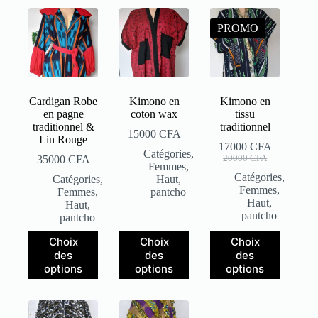
PROMO
Cardigan Robe
Kimono en
Kimono en
en pagne
coton wax
tissu
traditionnel &
traditionnel
15000
CFA
Lin Rouge
17000
CFA
Catégories
,
35000
CFA
20000
CFA
Femmes
,
Catégories
,
Catégories
,
Haut
,
Femmes
,
Femmes
,
pantcho
Haut
,
Haut
,
pantcho
pantcho
Choix
Choix
Choix
des
des
des
options
options
options