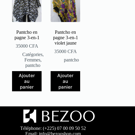
Pantcho en
Pantcho en
pagne 3-en-1
pagne 3-en-1
violet jaune
35000
CFA
35000
CFA
Catégories
,
Femmes
,
pantcho
pantcho
Ajouter
Ajouter
au
au
panier
panier
Téléphone: (+225) 07 00 09 50 52
Email: info@bezooshop.com