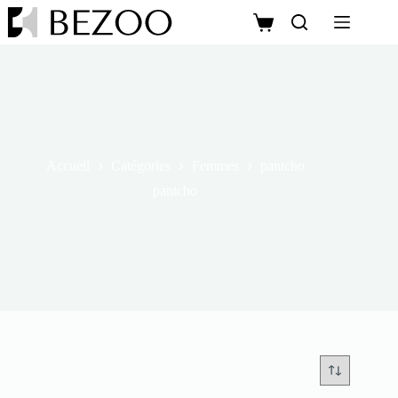
Accueil
Catégories
Femmes
pantcho
pantcho